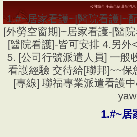
公司簡介
產品介紹
最新消息
1.#~居家看護~[醫院看護]~
[外勞空窗期]~居家看護-[醫院看護
[醫院看護]-皆可安排 4.另
5. [公司行號派遣人員] 一
看護經驗 交待給[聯邦]~~保您放
[專線] 聯福專業派遣看護中心
ya
1.#~
居