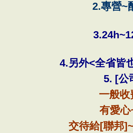
2.
~
專營
3.24h~1
4.
<
另外
全省皆
5.
[
公
一般收
有愛心
[
]
交待給
聯邦