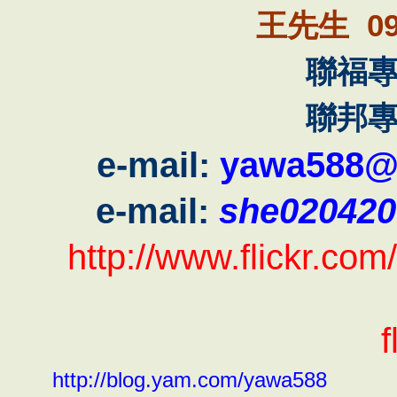
09
王先生
聯福
聯邦
e-mail:
yawa588@
e-mail:
she02042
http://www.flickr.c
f
http://blog.yam.com/yawa588