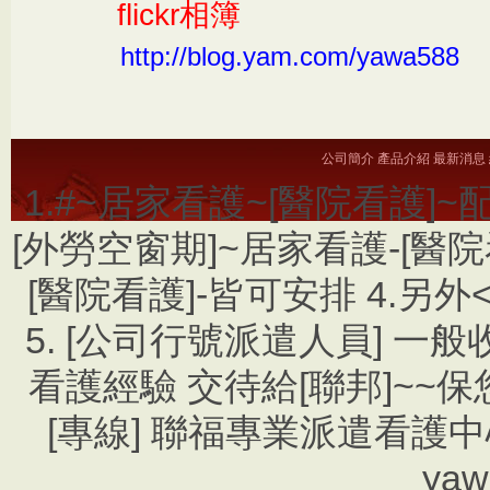
flickr
相簿
http://blog.yam.com/yawa588
公司簡介
產品介紹
最新消息
1.#~居家看護~[醫院看護]~
[外勞空窗期]~居家看護-[醫院看護
[醫院看護]-皆可安排 4.另
5. [公司行號派遣人員] 一
看護經驗 交待給[聯邦]~~保您放
[專線] 聯福專業派遣看護中心
ya