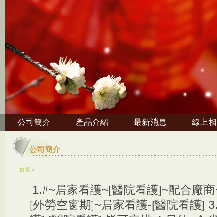
公司簡介
產品介紹
最新消息
線上相
公司簡介
首頁
»
1.#~居家看護~[醫院看護]~配合廠商~
[外勞空窗期]~居家看護-[醫院看護] 3.