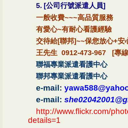
5.
[
公司行號派遣人員
]
一般收費
~~~
高品質服務
有愛心
~
有耐心看護經驗
交待給
[
聯邦
]~~
保您放心
+
安
王先生
0912-473-967 [
專
聯福專業派遣看護中心
聯邦專業派遣看護中心
e-mail:
yawa588@yahoo
e-mail:
she02042001@g
http://www.flickr.com/p
details=1