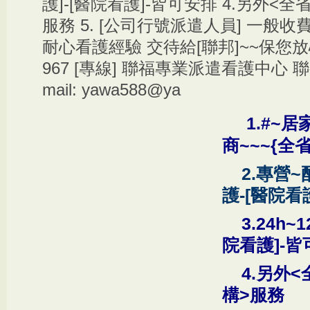
護]-[醫院看護]-皆可安排 4.另外<
服務 5. [公司行號派遣人員] 一般收
耐心看護經驗 交待給[聯邦]~~保您放心+
967 [專線] 聯福專業派遣看護中心 
mail: yawa588@ya
1.#~
居
商
~~~{
全
2.
專營
~
護
-[
醫院看
3.24h~1
院看護
]-
皆
4.
另外
<
構
>
服務