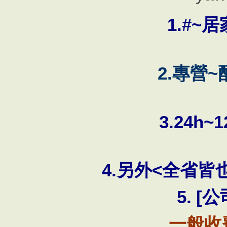
1.#~
居
2.
~
專營
3.24h~1
4.
<
另外
全省皆
5.
[
公
一般收