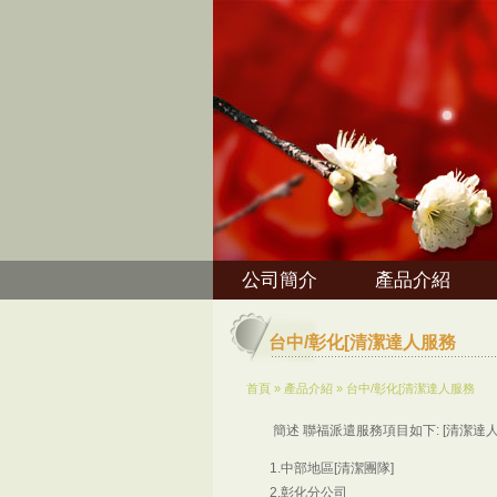
公司簡介
產品介紹
台中/彰化[清潔達人服務
首頁
»
產品介紹
»
台中/彰化[清潔達人服務
簡述
聯福派遣服務項目如下
: [
清潔達
1.
中部地區
[
清潔團隊
]
2.
彰化分公司