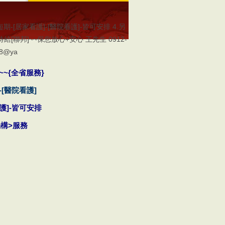
短期-[居家看護]-[醫院看護]-皆可安排 4.另
[聯邦]~~保您放心+安心 王先生 0912-
8@ya
~~{
全省服務
}
-[
醫院看護
]
護
]-
皆可安排
機構
>
服務