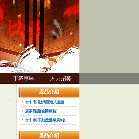
下載專區
人力招募
產品介紹
台中/彰化[清潔達人服務
居家看護[全國服務]
台中市[不動產營業員8名
產品介紹