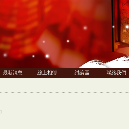
最新消息
線上相簿
討論區
聯絡我們
人
]